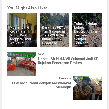
You Might Also Like:
Telusuri Hutan
Musrenbang
Berantas PETI,
Lubuk
Kecamatan
Tim Gabungan
Bedorong, Tim
Molor, Dua
TNI- POLRI Sisir
Terpadu
Anggota DPRD
hutan Lubuk
Sempat
Walk Out
Bedorong
Tersesat
Next
Hebat ! SD N 44/VII Sukasari Jadi SD
Rujukan Penerapan Prokes
Previous
H Fachrori Pamit dengan Masyarakat
Merangin