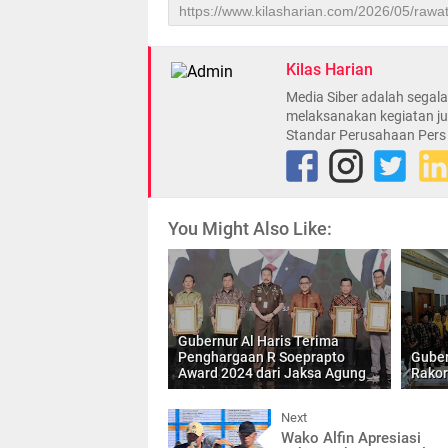
Kilas Harian
Media Siber adalah sega
melaksanakan kegiatan ju
Standar Perusahaan Pers
You Might Also Like:
Gubernur Al Haris Terima
Penghargaan R Soeprapto
Guber
Award 2024 dari Jaksa Agung
Rakor
Next
Wako Alfin Apresiasi