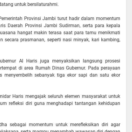
tang untuk bersilaturahmi.
 Pemerintah Provinsi Jambi turut hadir dalam momentum
aris Daerah Provinsi Jambi Sudirman, serta para kepala
Suasana hangat makin terasa saat para tamu menikmati
n secara prasmanan, seperti nasi minyak, kari kambing,
Gubernur Al Haris juga menyaksikan langsung prosesi
rtempat di area Rumah Dinas Gubernur. Pada perayaan
as menyembelih sebanyak tiga ekor sapi dan satu ekor
idar Haris mengajak seluruh elemen masyarakat untuk
m refleksi diri guna menghadapi tantangan kehidupan
adha sebagai momentum untuk merefleksikan diri agar
 bijaksana, serta mampu menambah wawasan diri dengan