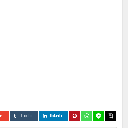
le+
tumblr
linkedin