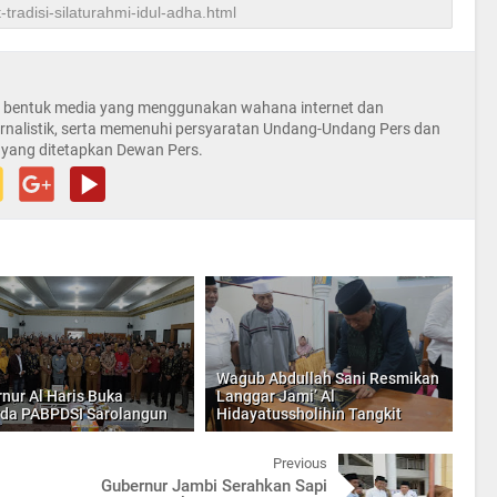
la bentuk media yang menggunakan wahana internet dan
rnalistik, serta memenuhi persyaratan Undang-Undang Pers dan
 yang ditetapkan Dewan Pers.
Wagub Abdullah Sani Resmikan
nur Al Haris Buka
Langgar Jami’ Al
da PABPDSI Sarolangun
Hidayatussholihin Tangkit
Previous
Gubernur Jambi Serahkan Sapi