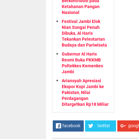
Berkontribusi pada
Ketahanan Pangan
Nasional
Festival Jambi Elok
Nian Sungai Penuh
Dibuka, Al Haris
Tekankan Pelestarian
Budaya dan Pariwisata
Gubernur Al Haris
Resmi Buka PKKMB
Poltekkes Kemenkes
Jambi
Ariansyah Apresiasi
Ekspor Kopi Jambi ke
Pakistan, Nilai
Perdagangan
Ditargetkan Rp18 Miliar
facebook
twitter
goog