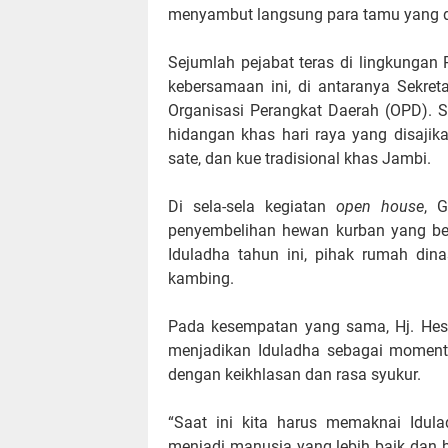
menyambut langsung para tamu yang da
Sejumlah pejabat teras di lingkungan
kebersamaan ini, di antaranya Sekret
Organisasi Perangkat Daerah (OPD). 
hidangan khas hari raya yang disajika
sate, dan kue tradisional khas Jambi.
Di sela-sela kegiatan
open house
, 
penyembelihan hewan kurban yang be
Iduladha tahun ini, pihak rumah din
kambing.
Pada kesempatan yang sama, Hj. Hesn
menjadikan Iduladha sebagai momentu
dengan keikhlasan dan rasa syukur.
“Saat ini kita harus memaknai Idul
menjadi manusia yang lebih baik dan