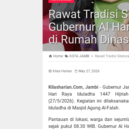
Rawat Tradisi S
Gubernur Al Ha
di Rumah Dinas
Home
KOTA JAMBI
Rawat Tradisi Silatur
Kilas Harian
May 27, 2026
Kilasharian.Com, Jambi
-
Gubernur Jam
Hari Raya Iduladha 1447 Hijr
(27/5/2026).
Kegiatan ini dilaksanak
Iduladha di Masjid Agung Al-Falah.
Pantauan di lokasi, warga dan sejum
sejak pukul 08.30 WIB. Gubernur Al Har