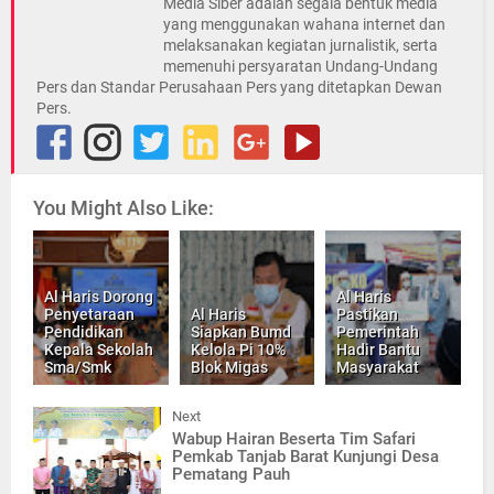
Media Siber adalah segala bentuk media
yang menggunakan wahana internet dan
melaksanakan kegiatan jurnalistik, serta
memenuhi persyaratan Undang-Undang
Pers dan Standar Perusahaan Pers yang ditetapkan Dewan
Pers.
You Might Also Like:
Al Haris Dorong
Al Haris
Penyetaraan
Al Haris
Pastikan
Pendidikan
Siapkan Bumd
Pemerintah
Kepala Sekolah
Kelola Pi 10%
Hadir Bantu
Sma/Smk
Blok Migas
Masyarakat
Next
Wabup Hairan Beserta Tim Safari
Pemkab Tanjab Barat Kunjungi Desa
Pematang Pauh