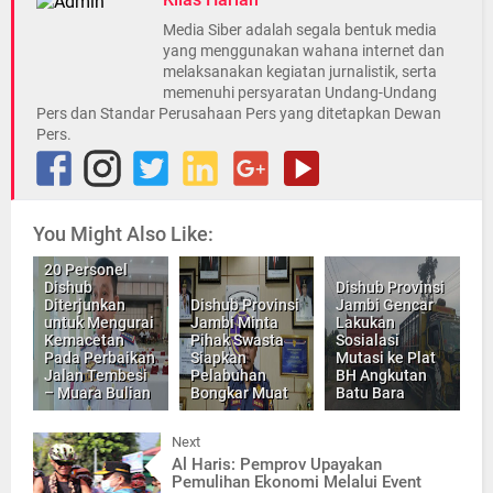
Media Siber adalah segala bentuk media
yang menggunakan wahana internet dan
melaksanakan kegiatan jurnalistik, serta
memenuhi persyaratan Undang-Undang
Pers dan Standar Perusahaan Pers yang ditetapkan Dewan
Pers.
You Might Also Like:
20 Personel
Dishub
Dishub Provinsi
Diterjunkan
Dishub Provinsi
Jambi Gencar
untuk Mengurai
Jambi Minta
Lakukan
Kemacetan
Pihak Swasta
Sosialasi
Pada Perbaikan
Siapkan
Mutasi ke Plat
Jalan Tembesi
Pelabuhan
BH Angkutan
– Muara Bulian
Bongkar Muat
Batu Bara
Next
Al Haris: Pemprov Upayakan
Pemulihan Ekonomi Melalui Event