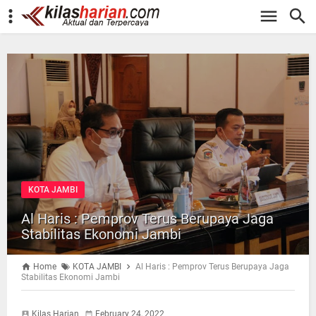
-->
KOTA JAMBI
Al Haris : Pemprov Terus Berupaya Jaga
Stabilitas Ekonomi Jambi
Home
KOTA JAMBI
Al Haris : Pemprov Terus Berupaya Jaga
Stabilitas Ekonomi Jambi
Kilas Harian
February 24, 2022