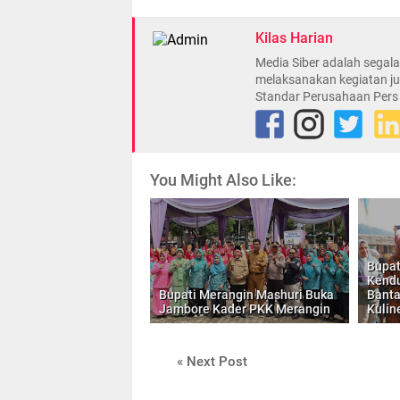
Kilas Harian
Media Siber adalah sega
melaksanakan kegiatan ju
Standar Perusahaan Pers
You Might Also Like:
Bupat
Kendu
Bupati Merangin Mashuri Buka
Banta
Jambore Kader PKK Merangin
Kulin
« Next Post