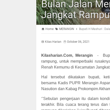
Bulan Jalan Me
Jangkat Rampu
Home
MERANGIN
Bupati H Mashuri : Da
Kilas Harian
October 06, 2021
Kilasharian.Com, Merangin
- Bupati
rampung, untuk memperbaiki rusaknya
Renah Kemumu di Kecamatan Jangkat
Hal tersebut dikatakan bupati, ket
bersama Kadis PUPR Merangin Aspa
Nasution dan Kabag Prokompim Akhama
‘’Sebulan pengerjaan itu dalam kond
terakhir. Bila cuaca terang terus dan