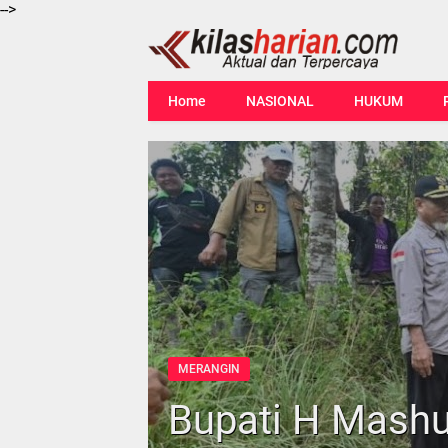
-->
Home
NASIONAL
HUKUM
MERANGIN
Bupati H Mashu