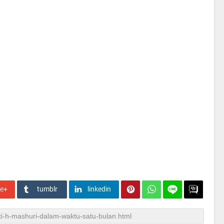
le+
tumblr
linkedin