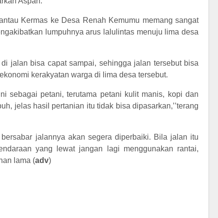
arkan Aspan.
sa Rantau Kermas ke Desa Renah Kemumu memang sangat
mengakibatkan lumpuhnya arus lalulintas menuju lima desa
di jalan bisa capat sampai, sehingga jalan tersebut bisa
ekonomi kerakyatan warga di lima desa tersebut.
ni sebagai petani, terutama petani kulit manis, kopi dan
uh, jelas hasil pertanian itu tidak bisa dipasarkan,’’terang
bersabar jalannya akan segera diperbaiki. Bila jalan itu
ndaraan yang lewat jangan lagi menggunakan rantai,
han lama (
adv
)