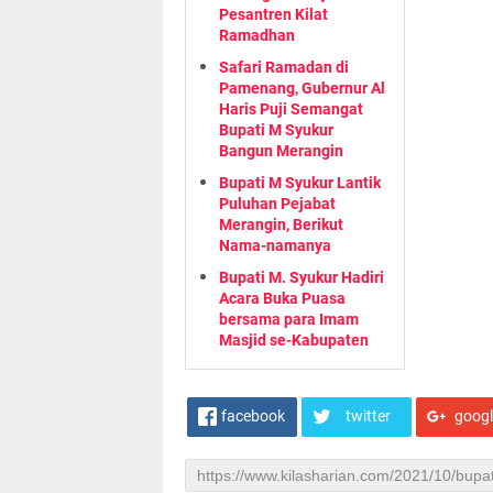
Pesantren Kilat
Ramadhan
Safari Ramadan di
Pamenang, Gubernur Al
Haris Puji Semangat
Bupati M Syukur
Bangun Merangin
Bupati M Syukur Lantik
Puluhan Pejabat
Merangin, Berikut
Nama-namanya
Bupati M. Syukur Hadiri
Acara Buka Puasa
bersama para Imam
Masjid se-Kabupaten
facebook
twitter
goog