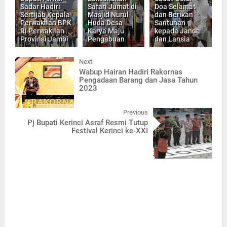
Sadar Hadiri
Safari Jumat di
Doa Selamat
Sertijab Kepala
Masjid Nurul
dan Berikan
Perwakilan BPK
Huda Desa
Santunan
RI Perwakilan
Karya Maju
kepada Janda
Provinsi Jambi
Pengabuan
dan Lansia
Next
Wabup Hairan Hadiri Rakornas
Pengadaan Barang dan Jasa Tahun
2023
Previous
Pj Bupati Kerinci Asraf Resmi Tutup
Festival Kerinci ke-XXI