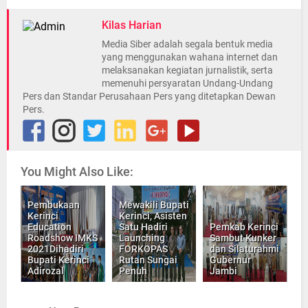
Kilas Harian
Media Siber adalah segala bentuk media
yang menggunakan wahana internet dan
melaksanakan kegiatan jurnalistik, serta
memenuhi persyaratan Undang-Undang
Pers dan Standar Perusahaan Pers yang ditetapkan Dewan
Pers.
You Might Also Like:
Pembukaan
Mewakili Bupati
Kerinci
Kerinci, Asisten
Education
Satu Hadiri
Pemkab Kerinci
Roadshow IMKS
Launching
Sambut Kunker
2021Dihadiri
FORKOPAS
dan Silaturahmi
Bupati Kerinci
Rutan Sungai
Gubernur
Adirozal
Penuh
Jambi