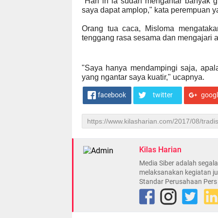
"Hari in ia sudah mengantar banyak gu
saya dapat amplop," kata perempuan yan
Orang tua caca, Misloma mengatakan 
tenggang rasa sesama dan mengajari 
"Saya hanya mendampingi saja, apalag
yang ngantar saya kuatir," ucapnya.
facebook
twitter
goog
Kilas Harian
Media Siber adalah sega
melaksanakan kegiatan ju
Standar Perusahaan Pers