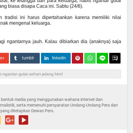
lai, ke tetangga dan para keluarga, habis ngantar gulai
g biasa disapa Caca ini. Sabtu (24/6).
tradisi ini harus dipertahankan karena memiliki nilai
anak mengenal keluarga.
i ngantarnya jauh. Kalau dibiarkan dia (anaknya) saja
le+
tumblr
linkedin
la bentuk media yang menggunakan wahana internet dan
rnalistik, serta memenuhi persyaratan Undang-Undang Pers dan
 yang ditetapkan Dewan Pers.