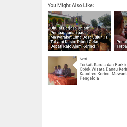
You Might Also Like:
Dinilai Berjasa Dalam
Pembangunan pada
Masyarakat Lima Desa Jujun, H
Tafyani Kasim Diberi Gelar
Penul
Depati Rajo Alam Kerinci
Terpa
Next
Terkait Karcis dan Parkir
Objek Wisata Danau Kerin
Kapolres Kerinci Mewant
Pengelola