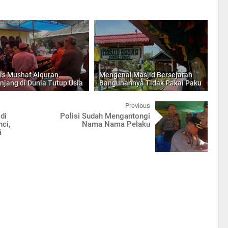
is Mushaf Alquran
Mengenal Masjid Bersejarah
njang di Dunia Tutup Usia
Bangunannya Tidak Pakai Paku
Previous
 di
Polisi Sudah Mengantongi
ci,
Nama Nama Pelaku
i