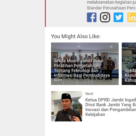
melaksanakan kegiatan ju
Standar Perusahaan Pers
You Might Also Like:
Sekda Muaro Jambi Buka
Pelatihan Pengetahuan
Tentang Teknologi dan
Sekda
Informasi Bagi Pembudidaya
Kepul
Ikan
Kabu
Next
Ketua DPRD Jambi Ingat
Dirut Bank Jambi Yang B
Inovasi dan Pengambila
Kebijakan