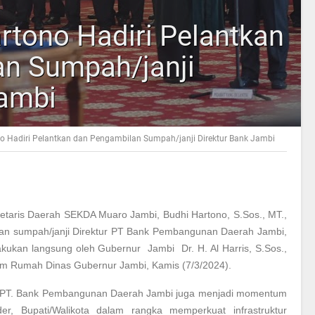
rtono Hadiri Pelantkan
n Sumpah/janji
Jambi
o Hadiri Pelantkan dan Pengambilan Sumpah/janji Direktur Bank Jambi
etaris Daerah SEKDA Muaro Jambi, Budhi Hartono, S.Sos., MT.,
lan sumpah/janji Direktur PT Bank Pembangunan Daerah Jambi,
ilakukan langsung oleh Gubernur Jambi Dr. H. Al Harris, S.Sos.,
ium Rumah Dinas Gubernur Jambi, Kamis (7/3/2024).
eksi PT. Bank Pembangunan Daerah Jambi juga menjadi momentum
r, Bupati/Walikota dalam rangka memperkuat infrastruktur