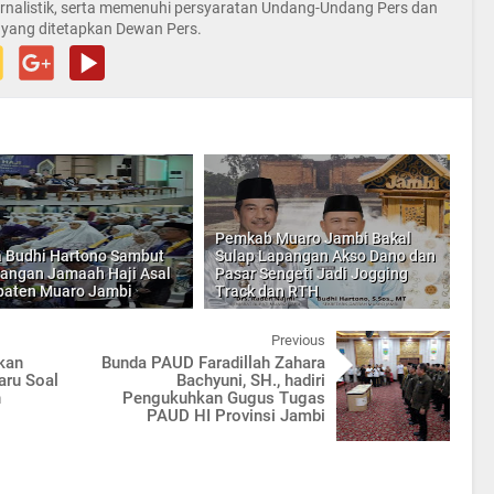
rnalistik, serta memenuhi persyaratan Undang-Undang Pers dan
 yang ditetapkan Dewan Pers.
Pemkab Muaro Jambi Bakal
 Budhi Hartono Sambut
Sulap Lapangan Akso Dano dan
angan Jamaah Haji Asal
Pasar Sengeti Jadi Jogging
paten Muaro Jambi
Track dan RTH
Previous
kan
Bunda PAUD Faradillah Zahara
aru Soal
Bachyuni, SH., hadiri
n
Pengukuhkan Gugus Tugas
PAUD HI Provinsi Jambi