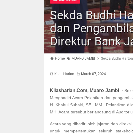
MUARO JAMBI
Sekda Budhi Ha
dan Pengambila
Direktur Bank 
Home
MUARO JAMBI
Sekda Budhi Harton
Kilas Harian
March 07, 2024
Kilasharian.Com, Muaro Jambi
-
Sekr
Menghadiri Acara Pelantkan dan pengambi
H. Khairul Suhairi, SE., MM., Pelantikan d
MH. Acara tersebut berlangsung di Auditor
Acara yang dihadiri oleh jajaran dan dir
untuk mempertemukan seluruh stakeholde