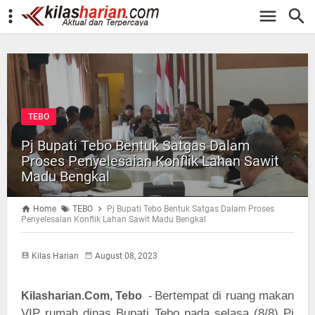
-->
TEBO
Pj Bupati Tebo Bentuk Satgas Dalam
Proses Penyelesaian Konflik Lahan Sawit
Madu Bengkal
Home
TEBO
Pj Bupati Tebo Bentuk Satgas Dalam Proses
Penyelesaian Konflik Lahan Sawit Madu Bengkal
Kilas Harian
August 08, 2023
Bertempat di ruang makan
Kilasharian.Com, Tebo
-
VIP rumah dinas Bupati Tebo pada selasa (8/8) Pj