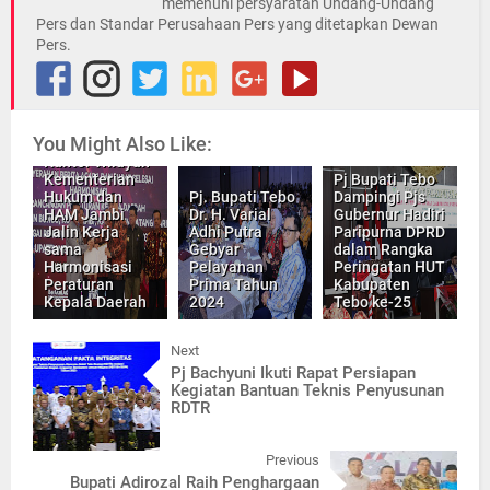
memenuhi persyaratan Undang-Undang
Pers dan Standar Perusahaan Pers yang ditetapkan Dewan
Pers.
Pemkab Tebo
You Might Also Like:
Bersama
Kantor Wilayah
Kementerian
Pj Bupati Tebo
Hukum dan
Pj. Bupati Tebo
Dampingi Pjs
HAM Jambi
Dr. H. Varial
Gubernur Hadiri
Jalin Kerja
Adhi Putra
Paripurna DPRD
sama
Gebyar
dalam Rangka
Harmonisasi
Pelayanan
Peringatan HUT
Peraturan
Prima Tahun
Kabupaten
Kepala Daerah
2024
Tebo ke-25
Next
Pj Bachyuni Ikuti Rapat Persiapan
Kegiatan Bantuan Teknis Penyusunan
RDTR
Previous
Bupati Adirozal Raih Penghargaan