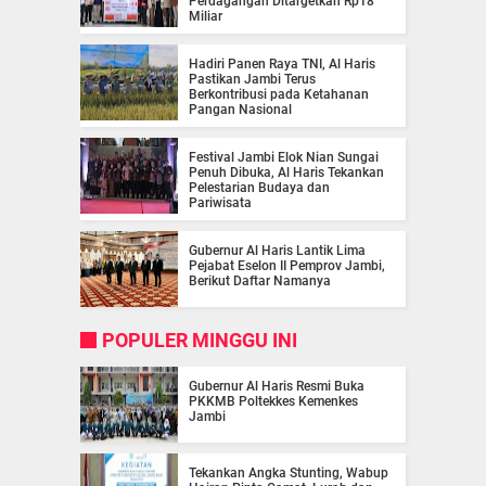
Perdagangan Ditargetkan Rp18
Miliar
Hadiri Panen Raya TNI, Al Haris
Pastikan Jambi Terus
Berkontribusi pada Ketahanan
Pangan Nasional
Festival Jambi Elok Nian Sungai
Penuh Dibuka, Al Haris Tekankan
Pelestarian Budaya dan
Pariwisata
Gubernur Al Haris Lantik Lima
Pejabat Eselon II Pemprov Jambi,
Berikut Daftar Namanya
POPULER MINGGU INI
Gubernur Al Haris Resmi Buka
PKKMB Poltekkes Kemenkes
Jambi
Tekankan Angka Stunting, Wabup