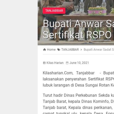
TANJABBAR
Bupati Anwar S
Sertifikat RSPO
Home
TANJABBAR
Bupati Anwar Sadat S
Kilas Harian
June 10, 2021
Kilasharian.Com, Tanjabbar - Bupa
laksanakan penyerahan Sertifikat RSPO
lubuk larangan di Desa Sungai Rotan K
Turut hadir Dinas Perkebunan Sekda ka
Tanjab Barat, kepala Dinas Kominfo, D
Tanjab barat, Kepala dinas perikana
camat tungkal ulu, kepala Desa, Fo