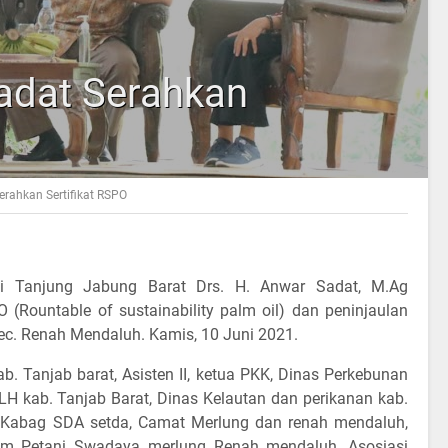
adat Serahkan
erahkan Sertifikat RSPO
ti Tanjung Jabung Barat Drs. H. Anwar Sadat, M.Ag
 (Rountable of sustainability palm oil) dan peninjaulan
ec. Renah Mendaluh. Kamis, 10 Juni 2021.
b. Tanjab barat, Asisten II, ketua PKK, Dinas Perkebunan
LH kab. Tanjab Barat, Dinas Kelautan dan perikanan kab.
n, Kabag SDA setda, Camat Merlung dan renah mendaluh,
rum Petani Swadaya merlung Renah mendaluh, Asosiasi