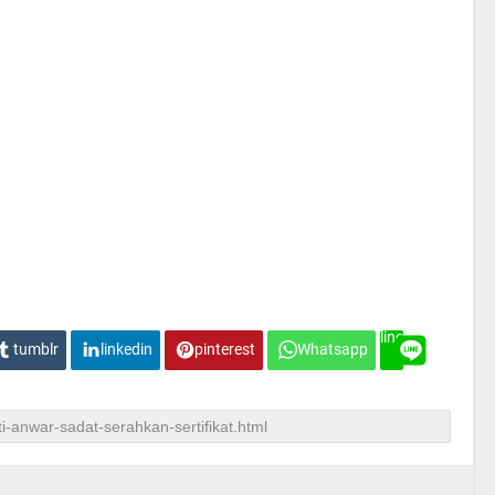
line
tumblr
linkedin
pinterest
Whatsapp