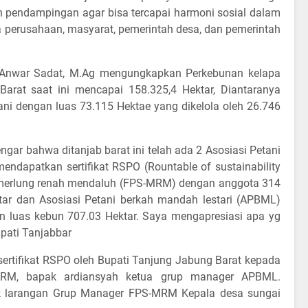
 pendampingan agar bisa tercapai harmoni sosial dalam
ara perusahaan, masyarat, pemerintah desa, dan pemerintah
. Anwar Sadat, M.Ag mengungkapkan Perkebunan kelapa
arat saat ini mencapai 158.325,4 Hektar, Diantaranya
i dengan luas 73.115 Hektae yang dikelola oleh 26.746
gar bahwa ditanjab barat ini telah ada 2 Asosiasi Petani
endapatkan sertifikat RSPO (Rountable of sustainability
a merlung renah mendaluh (FPS-MRM) dengan anggota 314
tar dan Asosiasi Petani berkah mandah lestari (APBML)
n luas kebun 707.03 Hektar. Saya mengapresiasi apa yg
upati Tanjabbar
ertifikat RSPO oleh Bupati Tanjung Jabung Barat kepada
MRM, bapak ardiansyah ketua grup manager APBML.
k larangan Grup Manager FPS-MRM Kepala desa sungai