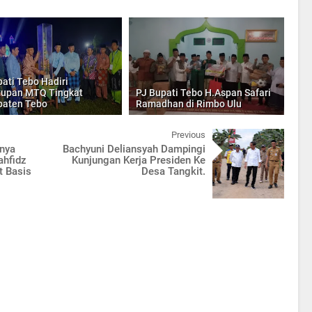
pati Tebo Hadiri
upan MTQ Tingkat
PJ Bupati Tebo H.Aspan Safari
paten Tebo
Ramadhan di Rimbo Ulu
Previous
gnya
Bachyuni Deliansyah Dampingi
ahfidz
Kunjungan Kerja Presiden Ke
t Basis
Desa Tangkit.