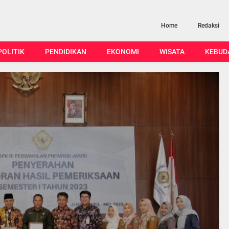
Home
Redaksi
POLITIK
PENDIDIKAN
EKONOMI
WISATA
KEBUD