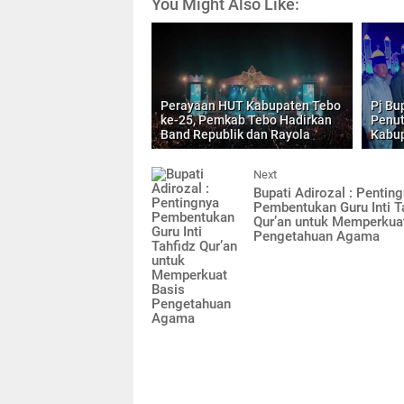
You Might Also Like:
Perayaan HUT Kabupaten Tebo
Pj Bu
ke-25, Pemkab Tebo Hadirkan
Penut
Band Republik dan Rayola
Kabu
Next
Bupati Adirozal : Pentin
Pembentukan Guru Inti T
Qur’an untuk Memperkua
Pengetahuan Agama