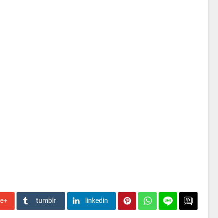
le+
tumblr
linkedin