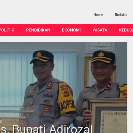
Home
Redaksi
POLITIK
PENDIDIKAN
EKONOMI
WISATA
KEBUD
, Bupati Adirozal