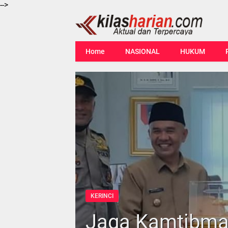
-->
Home
NASIONAL
HUKUM
KERINCI
Jaga Kamtibmas