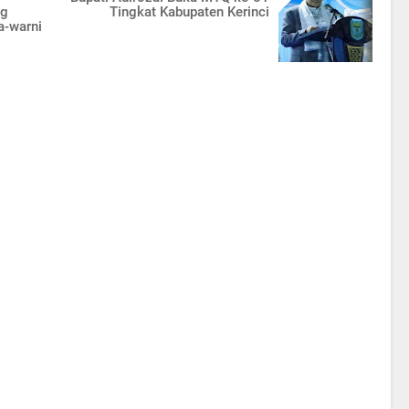
ng
Tingkat Kabupaten Kerinci
a-warni