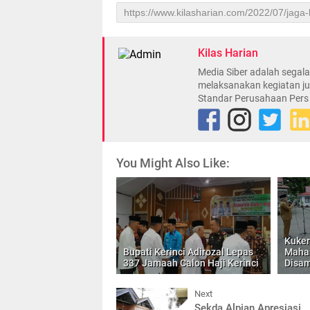
Kilas Harian
Media Siber adalah sega
melaksanakan kegiatan ju
Standar Perusahaan Pers
You Might Also Like:
Kuker
Bupati Kerinci Adirozal Lepas
Mahas
337 Jamaah Calon Haji Kerinci
Disam
Next
Sekda Alpian Apresiasi