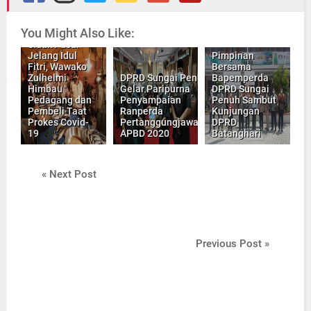
You Might Also Like:
Sidak Pasar
Jelang Idul
Pimpinan
Fitri, Wawako
Bersama
Zulhelmi
DPRD Sungai Penuh
Bapemperda
Himbau
Gelar Paripurna
DPRD Sungai
Pedagang dan
Penyampaian
Penuh Sambut
Pembeli Taat
Ranperda
Kunjungan
Prokes Covid-
Pertanggungjawaban
DPRD
19
APBD 2020
Batanghari
« Next Post
Previous Post »