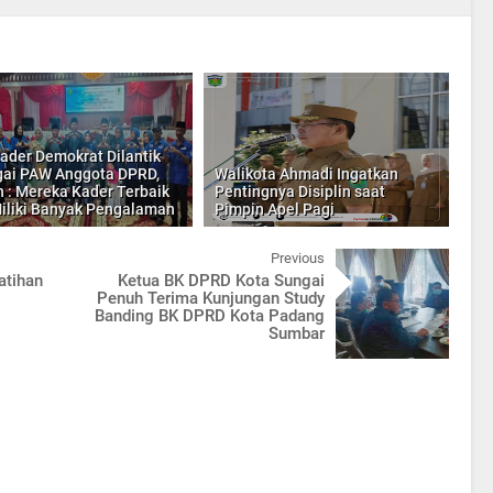
ader Demokrat Dilantik
ai PAW Anggota DPRD,
Walikota Ahmadi Ingatkan
n : Mereka Kader Terbaik
Pentingnya Disiplin saat
iliki Banyak Pengalaman
Pimpin Apel Pagi
Previous
atihan
Ketua BK DPRD Kota Sungai
Penuh Terima Kunjungan Study
Banding BK DPRD Kota Padang
Sumbar