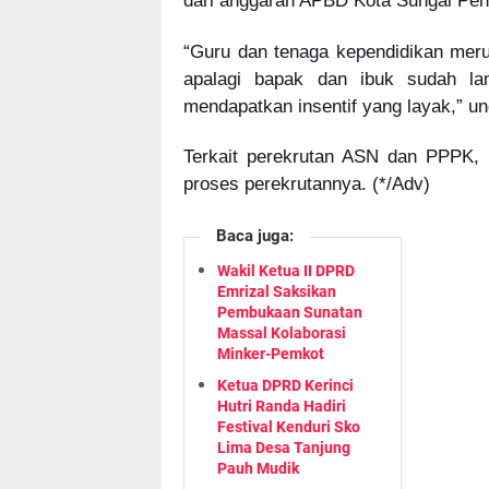
dari anggaran APBD Kota Sungai Pen
“Guru dan tenaga kependidikan mer
apalagi bapak dan ibuk sudah la
mendapatkan insentif yang layak,” u
Terkait perekrutan ASN dan PPPK,
proses perekrutannya. (*/Adv)
Baca juga:
Wakil Ketua II DPRD
Emrizal Saksikan
Pembukaan Sunatan
Massal Kolaborasi
Minker-Pemkot
Ketua DPRD Kerinci
Hutri Randa Hadiri
Festival Kenduri Sko
Lima Desa Tanjung
Pauh Mudik