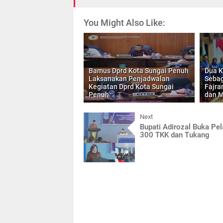
You Might Also Like:
Bamus Dprd Kota Sungai Penuh
Dua K
Laksanakan Penjadwalan
Sebag
Kegiatan Dprd Kota Sungai
Fajra
Penuh
dan M
Next
Bupati Adirozal Buka Pel
300 TKK dan Tukang