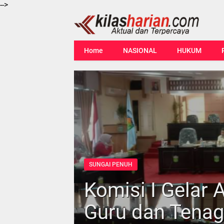
-->
Home
NASIONAL
HUKUM
SUNGAI PENUH
Komisi I Gelar
Guru dan Tenag