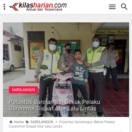
-->
SAROLANGUN
Polantas Sarolangun Bekuk Pelaku
Curanmor Disaat Atur Lalu Lintas
Home
SAROLANGUN
Polantas Sarolangun Bekuk Pelaku
Curanmor Disaat Atur Lalu Lintas