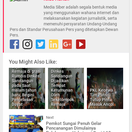
Media Siber adalah segala bentuk media
yang menggunakan wahana internet dan
melaksanakan kegiatan jurnalistik, serta
memenuhi persyaratan Undang-Undang
Pers dan Standar Perusahaan Pers yang ditetapkan Dewan
Pers.
You Might Also Like:
Sejumlah
Nekat ! Rumdis
Remaja di grasi
Dinkes
Rumdis Dinkes
Sarolangun
Sarolangun
Dijadikan
pada Saat
Tempat
malam tahun
Kerumunan
PKL Kecewa
baru, Begini
Oleh
Tim Patroli
Penjelasan
Sekelompok
Tutup Pintu
Dayat
Remaja
Masuk Ancol
Next
Pemkot Sungai Penuh Gelar
Pencanangan Dimulainya