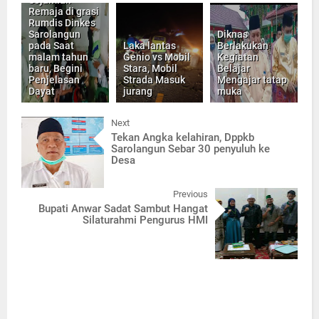
Sejumlah
Remaja di grasi
Rumdis Dinkes
Sarolangun
Diknas
pada Saat
Laka lantas
Berlakukan
malam tahun
Genio vs Mobil
Kegiatan
baru, Begini
Stara, Mobil
Belajar
Penjelasan
Strada Masuk
Mengajar tatap
Dayat
jurang
muka
Next
Tekan Angka kelahiran, Dppkb
Sarolangun Sebar 30 penyuluh ke
Desa
Previous
Bupati Anwar Sadat Sambut Hangat
Silaturahmi Pengurus HMI