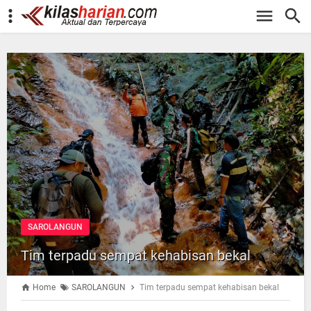
-->
SAROLANGUN
Tim terpadu sempat kehabisan bekal
Home
SAROLANGUN
Tim terpadu sempat kehabisan bekal