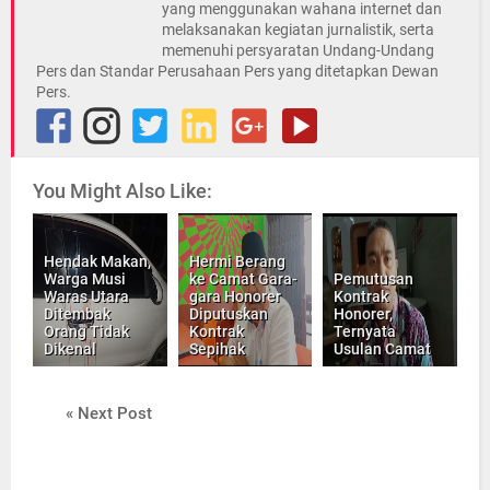
yang menggunakan wahana internet dan
melaksanakan kegiatan jurnalistik, serta
memenuhi persyaratan Undang-Undang
Pers dan Standar Perusahaan Pers yang ditetapkan Dewan
Pers.
You Might Also Like:
Hendak Makan,
Hermi Berang
Warga Musi
ke Camat Gara-
Pemutusan
Waras Utara
gara Honorer
Kontrak
Ditembak
Diputuskan
Honorer,
Orang Tidak
Kontrak
Ternyata
Dikenal
Sepihak
Usulan Camat
« Next Post