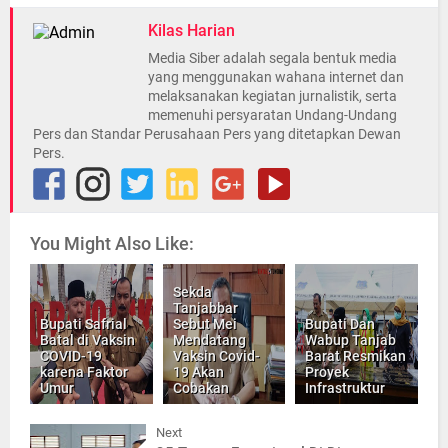
Kilas Harian
Media Siber adalah segala bentuk media
yang menggunakan wahana internet dan
melaksanakan kegiatan jurnalistik, serta
memenuhi persyaratan Undang-Undang
Pers dan Standar Perusahaan Pers yang ditetapkan Dewan
Pers.
You Might Also Like:
Sekda
Tanjabbar
Bupati Safrial
Sebut Mei
Bupati Dan
Batal di Vaksin
Mendatang
Wabup Tanjab
COVID-19
Vaksin Covid-
Barat Resmikan
karena Faktor
19 Akan
Proyek
Umur
Cobakan
Infrastruktur
Next