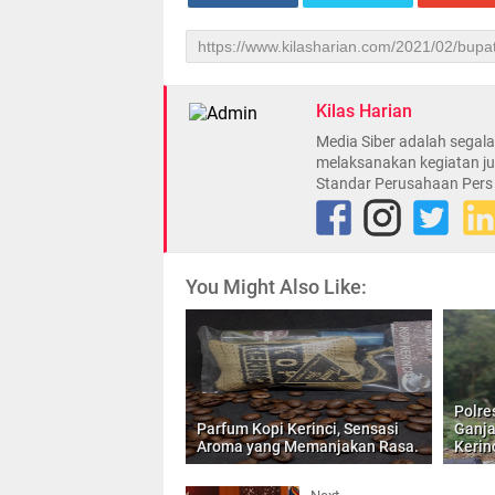
Kilas Harian
Media Siber adalah sega
melaksanakan kegiatan ju
Standar Perusahaan Pers
You Might Also Like:
Polre
Parfum Kopi Kerinci, Sensasi
Ganja
Aroma yang Memanjakan Rasa.
Kerin