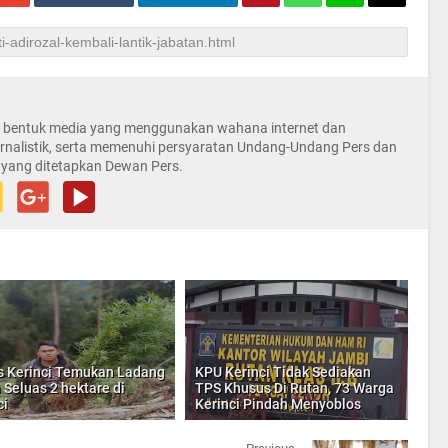
la bentuk media yang menggunakan wahana internet dan
rnalistik, serta memenuhi persyaratan Undang-Undang Pers dan
 yang ditetapkan Dewan Pers.
s Kerinci Temukan Ladang
KPU Kerinci Tidak Sediakan
 Seluas 2 hektare di
TPS Khusus Di Rutan, 73 Warga
ci
Kerinci Pindah Menyoblos