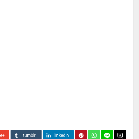
le+
tumblr
linkedin