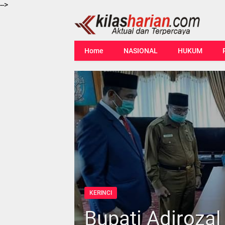
-->
Home
NASIONAL
HUKUM
KERINCI
Bupati Adirozal