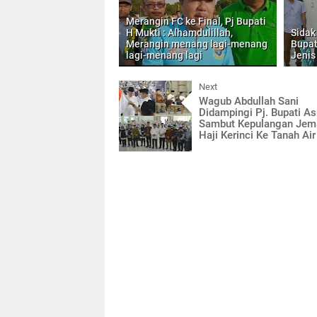
Merangin FC ke Final, Pj Bupati
H Mukti : Alhamdulillah,
Sidak
Merangin menang lagi-menang
Bupat
lagi-menang lagi
Jenis
Next
Wagub Abdullah Sani
Didampingi Pj. Bupati As
Sambut Kepulangan Jem
Haji Kerinci Ke Tanah Air