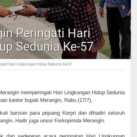
n Peringati Hari
up Sedunia Ke-57
gati Hari Lingkungan Hidup Sedunia Ke-57
erangin memperingati Hari Lingkungan Hidup Sedunia
epan kantor bupati Merangin, Rabu (17/7).
kuti barisan para pejuang Korpri dan dihadiri seluruh
rangin. Hadir juga unsur Forkopimda Merangin.
ak dari sederetan acara peringatan Hari Lingkungan