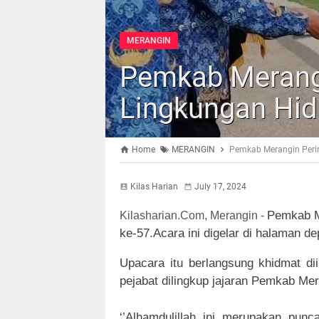
MERANGIN
Pemkab Merangi
Lingkungan Hid
Home
MERANGIN
Pemkab Merangin Perin
Kilas Harian
July 17, 2024
Pemkab M
Kilasharian.Com, Merangin -
ke-57.Acara ini digelar di halaman d
Upacara itu berlangsung khidmat dii
pejabat dilingkup jajaran Pemkab Me
‘’Alhamdulillah ini merupakan punc