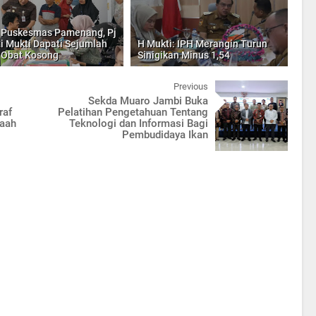
 Puskesmas Pamenang, Pj
i Mukti Dapati Sejumlah
H Mukti: IPH Merangin Turun
 Obat Kosong
Sinigikan Minus 1,54
Previous
Sekda Muaro Jambi Buka
raf
Pelatihan Pengetahuan Tentang
aah
Teknologi dan Informasi Bagi
Pembudidaya Ikan