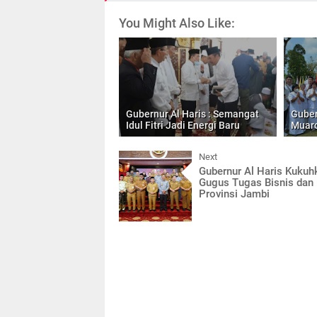
You Might Also Like:
Gubernur Al Haris : Semangat
Guber
Idul Fitri Jadi Energi Baru
Muaro
Next
Gubernur Al Haris Kukuh
Gugus Tugas Bisnis da
Provinsi Jambi