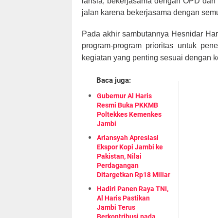
lansia, bekerjasama dengan OPD dan p
jalan karena bekerjasama dengan semua
Pada akhir sambutannya Hesnidar Ha
program-program prioritas untuk pe
kegiatan yang penting sesuai dengan k
Baca juga:
Gubernur Al Haris
Resmi Buka PKKMB
Poltekkes Kemenkes
Jambi
Ariansyah Apresiasi
Ekspor Kopi Jambi ke
Pakistan, Nilai
Perdagangan
Ditargetkan Rp18 Miliar
Hadiri Panen Raya TNI,
Al Haris Pastikan
Jambi Terus
Berkontribusi pada