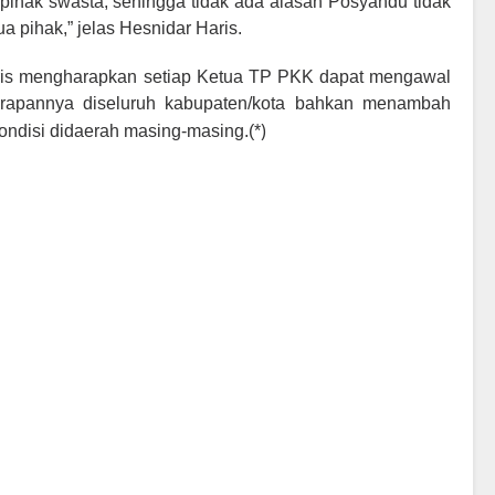
ihak swasta, sehingga tidak ada alasan Posyandu tidak
 pihak,” jelas Hesnidar Haris.
ris mengharapkan setiap Ketua TP PKK dapat mengawal
nerapannya diseluruh kabupaten/kota bahkan menambah
)
ondisi didaerah masing-masing.(*