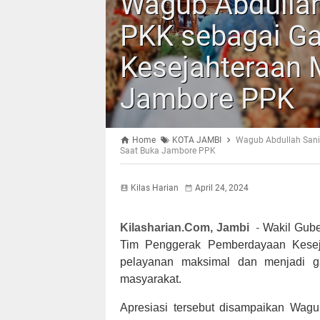
Wagub Abdullah
PKK sebagai Ga
Kesejahteraan 
Jambore PPK
Home
KOTA JAMBI
Wagub Abdullah Sani
Saat Buka Jambore PPK
Kilas Harian
April 24, 2024
Kilasharian.Com, Jambi
-
Wakil Gube
Tim Penggerak Pemberdayaan Kesej
pelayanan maksimal dan menjadi g
masyarakat.
Apresiasi tersebut disampaikan Wa