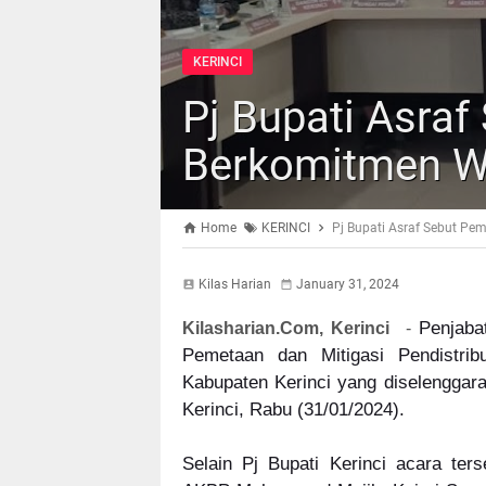
KERINCI
Pj Bupati Asraf
Berkomitmen W
Home
KERINCI
Pj Bupati Asraf Sebut P
Kilas Harian
January 31, 2024
Penjaba
Kilasharian.Com, Kerinci
-
Pemetaan dan Mitigasi Pendistrib
Kabupaten Kerinci yang diselenggara
Kerinci, Rabu (31/01/2024).
Selain Pj Bupati Kerinci acara ters