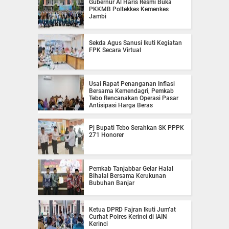
Gubernur Al Haris Resmi Buka
PKKMB Poltekkes Kemenkes
Jambi
Sekda Agus Sanusi Ikuti Kegiatan
FPK Secara Virtual
Usai Rapat Penanganan Inflasi
Bersama Kemendagri, Pemkab
Tebo Rencanakan Operasi Pasar
Antisipasi Harga Beras
Pj Bupati Tebo Serahkan SK PPPK
271 Honorer
Pemkab Tanjabbar Gelar Halal
Bihalal Bersama Kerukunan
Bubuhan Banjar
Ketua DPRD Fajran Ikuti Jum’at
Curhat Polres Kerinci di IAIN
Kerinci