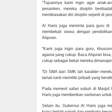
“Tujuannya kami ingin agar anak-a
pesantren, mereka disiplin beribad
membiasakan diri disiplin seperti di pes
Al Haris juga meminta para guru d
membekali siswa dengan pendidika
Alquran.
“Kami juga ingin para guru, khus
agama yang cukup. Baca Alquran bisa, s
cukup sebagai bekal mereka dimanapin 
“Di SMA dan SMK lah karakter mereka
tamat nanti memiliki pribadi yang berakhl
Pada moment safari subuh di Masjid R
Haris juga memberikan santunan untuk 
Selain itu, Gubernur Al Haris juga
kunci bedah rumah dan sembako kepada