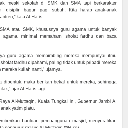
nak meski sekolah di SMK dan SMA tapi berkarakter
ah, disiplin bagun pagi subuh. Kita harap anak-anak
antren,” kata Al Haris.
i SMA atau SMK, khususnya guru agama untuk banyak
n agama, minimal memahami sholat fardhu dan baca
usnya guru agama membimbing mereka mempunyai ilmu
holat fardhu dipahami, paling tidak untuk pribadi mereka
mereka kuliah nanti,” ujarnya.
 dibentuk, maka berikan bekal untuk mereka, sehingga
ak,” ujar Al Haris lagi.
aya Al-Muttaqin, Kuala Tungkal ini, Gubernur Jambi Al
anak yatim piatu.
 memberikan bantuan pembangunan masjid, menyerahkan
 pengurus masjid Al-Muttaqin.(*/Riko)