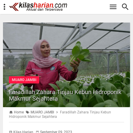
-->
MUARO JAMBI
Faradillah Zahara Tinjau Kebun Hidroponik
Makmur Sejahtera
Home
MUARO JAMBI
Faradillah Zahara Tinjau Kebun
Hidroponik Makmur Sejahtera
Kilas Harian
September 09, 2023