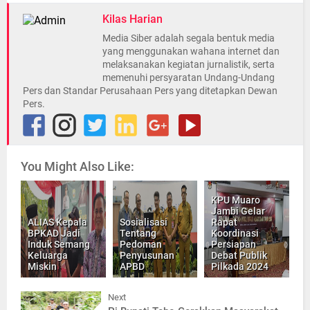
Kilas Harian
Media Siber adalah segala bentuk media
yang menggunakan wahana internet dan
melaksanakan kegiatan jurnalistik, serta
memenuhi persyaratan Undang-Undang
Pers dan Standar Perusahaan Pers yang ditetapkan Dewan
Pers.
You Might Also Like:
KPU Muaro
Jambi Gelar
ALIAS Kepala
Sosialisasi
Rapat
BPKAD Jadi
Tentang
Koordinasi
Induk Semang
Pedoman
Persiapan
Keluarga
Penyusunan
Debat Publik
Miskin
APBD
Pilkada 2024
Next