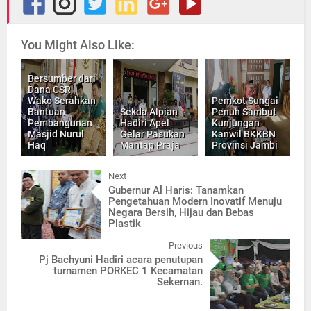
You Might Also Like:
Bersumber dari
Dana CSR,
Wako Serahkan
Pemkot Sungai
Bantuan
Sekda Alpian
Penuh Sambut
Pembangunan
Hadiri Apel
Kunjungan
Masjid Nurul
Gelar Pasukan
Kanwil BKKBN
Haq
Mantap Praja
Provinsi Jambi
Next
Gubernur Al Haris: Tanamkan
Pengetahuan Modern Inovatif Menuju
Negara Bersih, Hijau dan Bebas
Plastik
Previous
Pj Bachyuni Hadiri acara penutupan
turnamen PORKEC 1 Kecamatan
Sekernan.