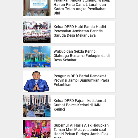
Tekankan Angka Stunting, Wabup
Hairan Pinta Camat, Lurah dan
Kades Tekan Angka Pernikahan
Dini
Ketua DPRD Hutri Randa Hadiri
Peresmian Jembatan Perintis
Garuda Desa Mekar Jaya
Wabup dan Sekda Kerinci
Olahraga Bersama Forkopimda di
Desa Sebukar
Pengurus DPD Partai Demokrat
Provinsi Jambi Diumumkan Pada
Pelantikan
Ketua DPRD Fajran Ikuti Jum’at
Curhat Polres Kerinci di IAIN
Kerinci
Gubernur Al Haris Ajak Hidupkan
Taman Mini Melayu Jambi saat
Hadiri Pekan Budaya Jambi Elok