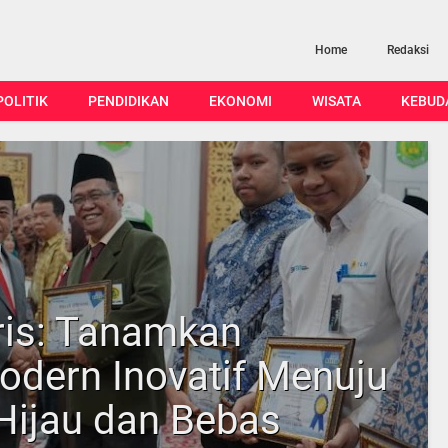
Home
Redaksi
POLITIK
PENDIDIKAN
EKONOMI
WISATA
KEBUD
ris: Tanamkan
dern Inovatif Menuju
 Hijau dan Bebas