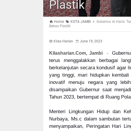
Plastik
Home
KOTA JAMBI
Gubernur Al Haris: T
Bebas Plastik
Kilas Harian
June 19, 2023
Gubernu
Kilasharian.Com, Jambi
-
terus menggalakkan berbagai la
berkelanjutan secara kondusif agar l
yang tinggi, mari hidupkan kemba
inovatif menuju negara yang lebih
disampaikan Gubernur saat menjad
Tahun 2023, bertempat di Ruang Pola
Menteri Lingkungan Hidup dan Kehu
Nurbaya, Ms.c dalam sambutan tertu
menyampaikan, Peringatan Hari Lin