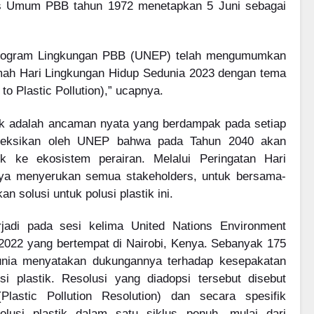
elis Umum PBB tahun 1972 menetapkan 5 Juni sebagai
Program Lingkungan PBB (UNEP) telah mengumumkan
mah Hari Lingkungan Hidup Sedunia 2023 dengan tema
 to Plastic Pollution),” ucapnya.
tik adalah ancaman nyata yang berdampak pada setiap
royeksikan oleh UNEP bahwa pada Tahun 2040 akan
uk ke ekosistem perairan. Melalui Peringatan Hari
aya menyerukan semua stakeholders, untuk bersama-
olusi untuk polusi plastik ini.
rjadi pada sesi kelima United Nations Environment
022 yang bertempat di Nairobi, Kenya. Sebanyak 175
dunia menyatakan dukungannya terhadap kesepakatan
si plastik. Resolusi yang diadopsi tersebut disebut
Plastic Pollution Resolution) dan secara spesifik
usi plastik dalam satu siklus penuh, mulai dari