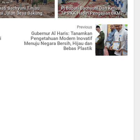
pati Bachyuni Tinjau
Pj Bupati Bachyuni Dan Ketua
si Jalan Desa Bakung
TP PKK Hadiri Pengajian BKMT
Previous
Gubernur Al Haris: Tanamkan
i
Pengetahuan Modern Inovatif
Menuju Negara Bersih, Hijau dan
Bebas Plastik