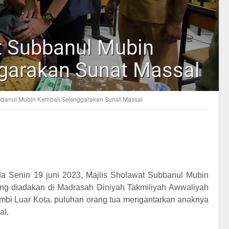
t Subbanul Mubin
garakan Sunat Massal
bbanul Mubin Kembali Selenggarakan Sunat Massal
a Senin 19 juni 2023, Majlis Sholawat Subbanul Mubin
g diadakan di Madrasah Diniyah Takmiliyah Awwaliyah
i Luar Kota. puluhan orang tua mengantarkan anaknya
al.