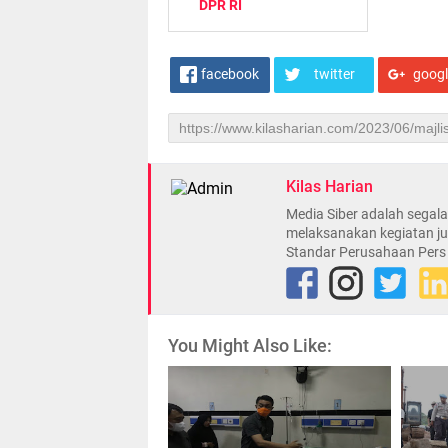
DPR RI
facebook
twitter
goog
Kilas Harian
Media Siber adalah sega
melaksanakan kegiatan ju
Standar Perusahaan Pers
You Might Also Like: