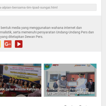
la bentuk media yang menggunakan wahana internet dan
rnalistik, serta memenuhi persyaratan Undang-Undang Pers dan
 yang ditetapkan Dewan Pers.
SAK Gelar Wisuda Ratusan
Pemkot Sungai Penuh Terim
na
139 Sertifikat Tanah Dari BPN