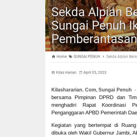
Sekda Alpian 
Sungai Penuh Ik
Pemberantasan
Home
SUNGAI PENUH
Sekda Alpian Ber
Kilas Harian
April 05, 2023
Kilashararian. Com, Sungai Penuh
bersama Pimpinan DPRD dan Tim 
menghadiri Rapat Koordinasi P
Penganggaran APBD Pemerintah Daer
Kegiatan yang bertempat di Ruang
dibuka oleh Wakil Gubernur Jambi, Ab