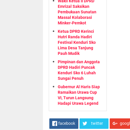
Wakil Ketua II DPRD
Emrizal Saksikan
Pembukaan Sunatan
Massal Kolaborasi
Minker-Pemkot
Ketua DPRD Kerinci
Hutri Randa Hadiri
Festival Kenduri Sko
Lima Desa Tanjung
Pauh Mudik
Pimpinan dan Anggota
DPRD Hadiri Puncak
Kenduri Sko 6 Luhah
Sungai Penuh
Gubernur Al Haris Siap
Ramaikan Urawa Cup
VI, Turun Langsung
Hadapi Urawa Legend
facebook
twitter
goog