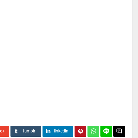
le+
tumblr
linkedin