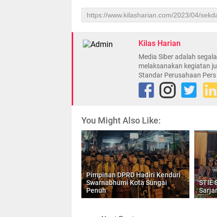
Kilas Harian
Media Siber adalah sega
melaksanakan kegiatan ju
Standar Perusahaan Pers
You Might Also Like:
Pimpinan DPRD Hadiri Kenduri
Swarnabhumi Kota Sungai
STIE 
Penuh
Sarja