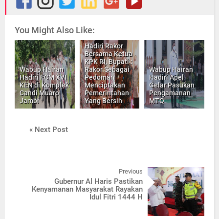
You Might Also Like:
Hadiri Rakor
Bersama Ketua
KPK RI, Bupati :
Wabup Hairan
Rakor Sebagai
Wabup Hairan
Hadiri FCM XVI
Pedoman
Hadiri Apel
KEN di Komplek
Menciptakan
Gelar Pasukan
Candi Muaro
Pemerintahan
Pengamanan
Jambi
Yang Bersih
MTQ
« Next Post
Previous
Gubernur Al Haris Pastikan
Kenyamanan Masyarakat Rayakan
Idul Fitri 1444 H