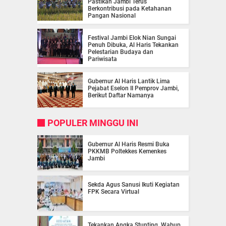
Pastikan Jambi Terus
Berkontribusi pada Ketahanan
Pangan Nasional
Festival Jambi Elok Nian Sungai
Penuh Dibuka, Al Haris Tekankan
Pelestarian Budaya dan
Pariwisata
Gubernur Al Haris Lantik Lima
Pejabat Eselon II Pemprov Jambi,
Berikut Daftar Namanya
POPULER MINGGU INI
Gubernur Al Haris Resmi Buka
PKKMB Poltekkes Kemenkes
Jambi
Sekda Agus Sanusi Ikuti Kegiatan
FPK Secara Virtual
Tekankan Angka Stunting, Wabup