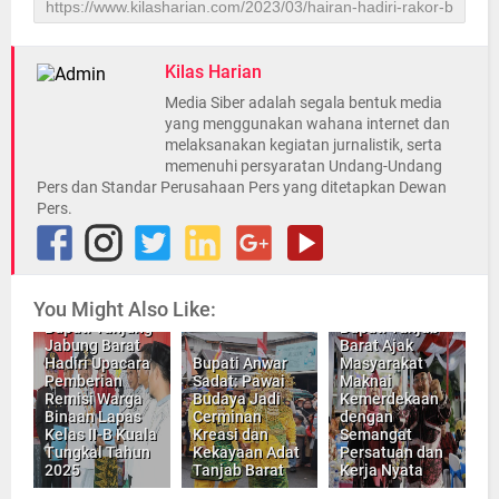
Kilas Harian
Media Siber adalah segala bentuk media
yang menggunakan wahana internet dan
melaksanakan kegiatan jurnalistik, serta
memenuhi persyaratan Undang-Undang
Pers dan Standar Perusahaan Pers yang ditetapkan Dewan
Pers.
You Might Also Like:
Bupati Tanjung
Bupati Tanjab
Jabung Barat
Barat Ajak
Hadiri Upacara
Bupati Anwar
Masyarakat
Pemberian
Sadat: Pawai
Maknai
Remisi Warga
Budaya Jadi
Kemerdekaan
Binaan Lapas
Cerminan
dengan
Kelas II-B Kuala
Kreasi dan
Semangat
Tungkal Tahun
Kekayaan Adat
Persatuan dan
2025
Tanjab Barat
Kerja Nyata