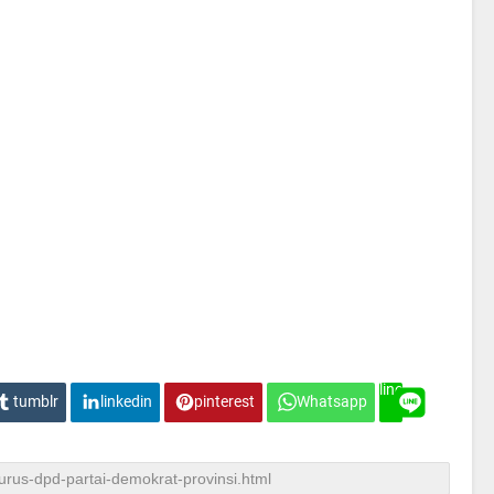
line
tumblr
linkedin
pinterest
Whatsapp