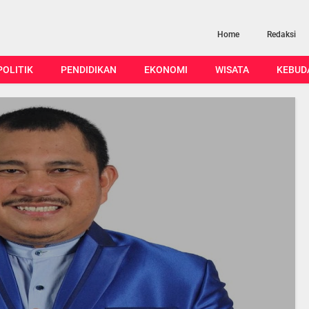
Home
Redaksi
POLITIK
PENDIDIKAN
EKONOMI
WISATA
KEBUD