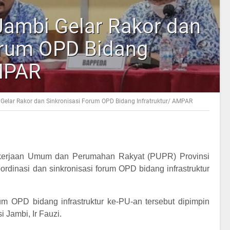
Jambi Gelar Rakor dan
orum OPD Bidang
AMPAR
Gelar Rakor dan Sinkronisasi Forum OPD Bidang Infratruktur/ AMPAR
erjaan Umum dan Perumahan Rakyat (PUPR) Provinsi
rdinasi dan sinkronisasi forum OPD bidang infrastruktur
um OPD bidang infrastruktur ke-PU-an tersebut dipimpin
 Jambi, Ir Fauzi.