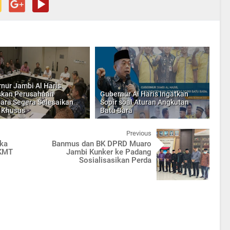
nur Jambi Al Haris
skan Perusahaan
Gubernur Al Haris Ingatkan
ara Segera Selesaikan
Sopir soal Aturan Angkutan
 Khusus
Batu Bara
Previous
uka
Banmus dan BK DPRD Muaro
BKMT
Jambi Kunker ke Padang
Sosialisasikan Perda