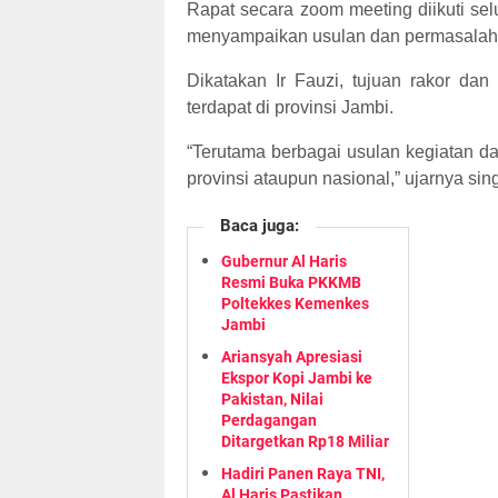
Rapat secara zoom meeting diikuti sel
menyampaikan usulan dan permasalaha
Dikatakan Ir Fauzi, tujuan rakor dan
terdapat di provinsi Jambi.
“Terutama berbagai usulan kegiatan d
provinsi ataupun nasional,” ujarnya singk
Baca juga:
Gubernur Al Haris
Resmi Buka PKKMB
Poltekkes Kemenkes
Jambi
Ariansyah Apresiasi
Ekspor Kopi Jambi ke
Pakistan, Nilai
Perdagangan
Ditargetkan Rp18 Miliar
Hadiri Panen Raya TNI,
Al Haris Pastikan