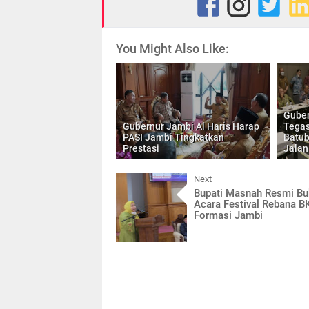
You Might Also Like:
Guber
Gubernur Jambi Al Haris Harap
Tega
PASI Jambi Tingkatkan
Batub
Prestasi
Jalan
Next
Bupati Masnah Resmi B
Acara Festival Rebana 
Formasi Jambi