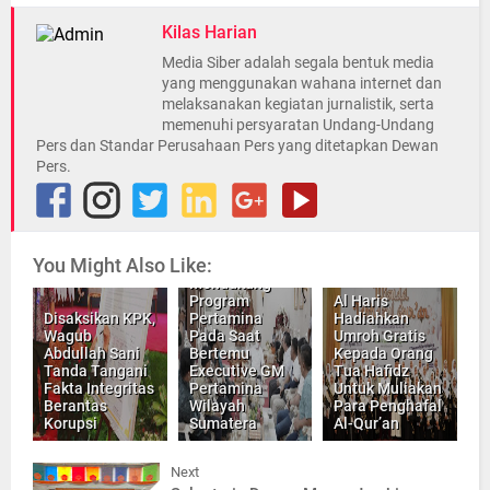
Kilas Harian
Media Siber adalah segala bentuk media
yang menggunakan wahana internet dan
melaksanakan kegiatan jurnalistik, serta
memenuhi persyaratan Undang-Undang
Pers dan Standar Perusahaan Pers yang ditetapkan Dewan
Pers.
You Might Also Like:
Al Haris Siap
Mendukung
Program
Al Haris
Disaksikan KPK,
Pertamina
Hadiahkan
Wagub
Pada Saat
Umroh Gratis
Abdullah Sani
Bertemu
Kepada Orang
Tanda Tangani
Executive GM
Tua Hafidz
Fakta Integritas
Pertamina
Untuk Muliakan
Berantas
Wilayah
Para Penghafal
Korupsi
Sumatera
Al-Qur’an
Next