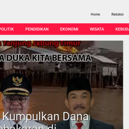
Home
Redaksi
POLITIK
PENDIDIKAN
EKONOMI
WISATA
KEBUD
i Kumpulkan Dana