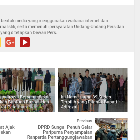
la bentuk media yang menggunakan wahana internet dan
rnalistik, serta memenuhi persyaratan Undang-Undang Pers dan
 yang ditetapkan Dewan Pers.
i Adirozal Bersama Sekda
Ini Nama-nama 39 Kades
kan Bantuan Baznas dan
Terpilih yang Dilantik Bupati
ikat Pelatihan
Adirozal
Previous
at Ajak
DPRD Sungai Penuh Gelar
Pekan
Paripurna Penyampaian
Ranperda Pertanggungjawaban