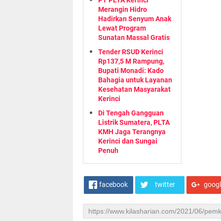
PT PLTA Kerinci
Merangin Hidro
Hadirkan Senyum Anak
Lewat Program
Sunatan Massal Gratis
Tender RSUD Kerinci
Rp137,5 M Rampung,
Bupati Monadi: Kado
Bahagia untuk Layanan
Kesehatan Masyarakat
Kerinci
Di Tengah Gangguan
Listrik Sumatera, PLTA
KMH Jaga Terangnya
Kerinci dan Sungai
Penuh
facebook
twitter
goog