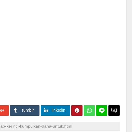
le+
tumblr
linkedin