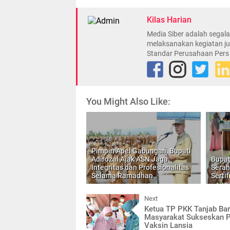
Kilas Harian
Media Siber adalah sega
melaksanakan kegiatan ju
Standar Perusahaan Pers
You Might Also Like:
Pimpin Apel Gabungan, Bupati
Adirozal Ajak ASN Jaga
Bupat
Integritas dan Profesionalitas
Serah
Selama Ramadhan
Sertif
Next
Ketua TP PKK Tanjab Bar
Masyarakat Sukseskan 
Vaksin Lansia