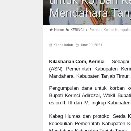
untuk Korban K
Mendahara Tan
Home
KERINCI
Pemkab Kerinci Kumpulka
Kilas Harian
June 09, 2021
– Sebagai 
Kilasharian.Com, Kerinci
(ASN) Pemerintah Kabupaten Keri
Mandahara, Kabupaten Tanjab Timur.
Pengumpulan dana untuk korban ke
Bupati Kerinci Adirozal, Wakil Bupa
eslon II, III dan IV, lingkup Kabupaten
Kabag Humas dan protokol Setda Ke
kepedulian Pemerintah Kabupaten Ke
Mandahara Kabupaten Tanjab Timur.