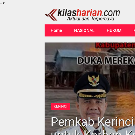
-->
Home
NASIONAL
HUKUM
KERINCI
Pemkab Kerinc