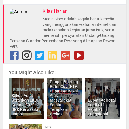
Kilas Harian
Media Siber adalah segala bentuk media
yang menggunakan wahana internet dan
melaksanakan kegiatan jurnalistik, serta
memenuhi persyaratan Undang-Undang
Pers dan Standar Perusahaan Pers yang ditetapkan Dewan
Pers.
You Might Also Like:
Pimpin Briefing
Rutin Covid-19,
Bupati Adirozal
Sekda Asraf
Ajak
Serahkan LKD
Masyarakat
Bupati Adirozal
Kerinci 2020 ke
Selalu
Lantik 11
BPK Perwakilan
Terapkan
Pejabat
Jambi
Prokes
Fungsional
Next