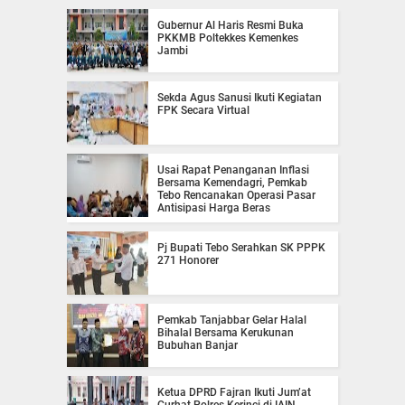
Gubernur Al Haris Resmi Buka
PKKMB Poltekkes Kemenkes
Jambi
Sekda Agus Sanusi Ikuti Kegiatan
FPK Secara Virtual
Usai Rapat Penanganan Inflasi
Bersama Kemendagri, Pemkab
Tebo Rencanakan Operasi Pasar
Antisipasi Harga Beras
Pj Bupati Tebo Serahkan SK PPPK
271 Honorer
Pemkab Tanjabbar Gelar Halal
Bihalal Bersama Kerukunan
Bubuhan Banjar
Ketua DPRD Fajran Ikuti Jum’at
Curhat Polres Kerinci di IAIN