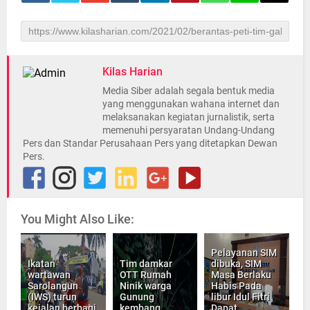
Kilas Harian
Media Siber adalah segala bentuk media
yang menggunakan wahana internet dan
melaksanakan kegiatan jurnalistik, serta
memenuhi persyaratan Undang-Undang
Pers dan Standar Perusahaan Pers yang ditetapkan Dewan
Pers.
You Might Also Like:
Pelayanan SIM
Ikatan
Tim damkar
dibuka, SIM
wartawan
OTT Rumah
Masa Berlaku
Sarolangun
Ninik warga
Habis Pada
(IWS) turun
Gunung
libur Idul Fitri
kejalan berbagi
kembang
Dapat