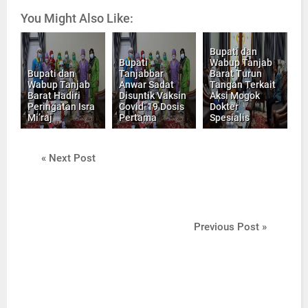
You Might Also Like:
Bupati dan
Bupati
Wabup Tanjab
Bupati dan
Tanjabbar
Barat Turun
Wabup Tanjab
Anwar Sadat
Tangan Terkait
Barat Hadiri
Disuntik Vaksin
Aksi Mogok
Peringatan Isra
Covid-19 Dosis
Dokter
Mi’raj
Pertama
Spesialis
« Next Post
Previous Post »