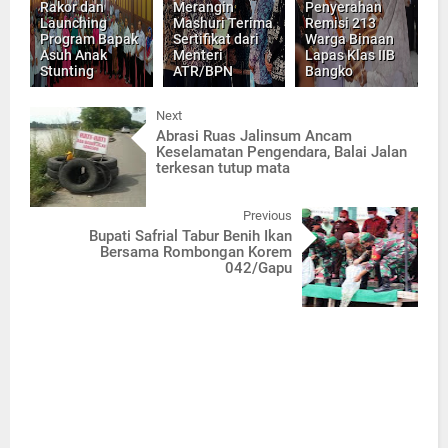
Rakor dan
Merangin
Penyerahan
Launching
Mashuri Terima
Remisi 213
Program Bapak
Sertifikat dari
Warga Binaan
Asuh Anak
Menteri
Lapas Klas IIB
Stunting
ATR/BPN
Bangko
Next
Abrasi Ruas Jalinsum Ancam
Keselamatan Pengendara, Balai Jalan
terkesan tutup mata
Previous
Bupati Safrial Tabur Benih Ikan
Bersama Rombongan Korem
042/Gapu