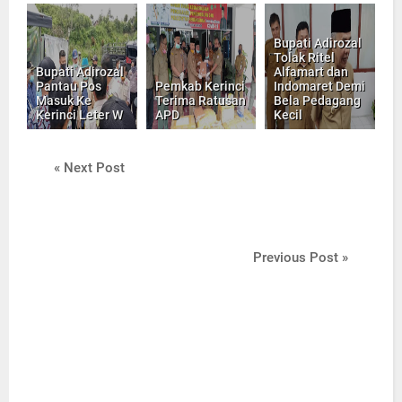
Bupati Adirozal
Tolak Ritel
Bupati Adirozal
Alfamart dan
Pantau Pos
Pemkab Kerinci
Indomaret Demi
Masuk Ke
Terima Ratusan
Bela Pedagang
Kerinci Leter W
APD
Kecil
« Next Post
Previous Post »