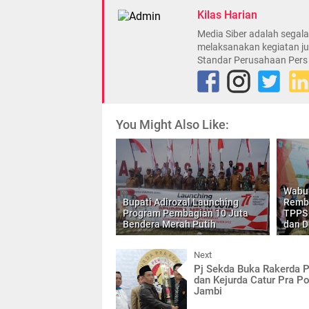
Kilas Harian
Media Siber adalah sega
melaksanakan kegiatan ju
Standar Perusahaan Pers
You Might Also Like:
Wabub
Bupati Adirozal Launching
Rembu
Program Pembagian 10 Juta
TPPS
Bendera Merah Putih
dan D
Next
Pj Sekda Buka Rakerda P
dan Kejurda Catur Pra P
Jambi