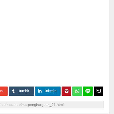
le+
tumblr
linkedin