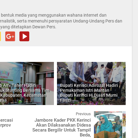
la bentuk media yang menggunakan wahana internet dan
rnalistik, serta memenuhi persyaratan Undang-Undang Pers dan
 yang ditetapkan Dewan Pers.
 Ami Taher Hadiri
Bupati Kerinci Adirozal Hadiri
k Stunting Bersama Tim
Pemakaman Istri Mantan
 Kabupaten, Kecamatan
Bupati Kerinci Hj Djasri Murni
esa
Fauzi
Previous
ercasi
Jambore Kader PKK Kerinci
orprov
Akan Dilaksanakan Didesa
Secara Bergilir Untuk Tampil
Beda,