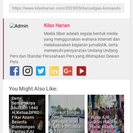
Kilas Harian
Media Siber adalah segala bentuk media
yang menggunakan wahana internet dan
melaksanakan kegiatan jurnalistik, serta
memenuhi persyaratan Undang-Undang
Pers dan Standar Perusahaan Pers yang ditetapkan Dewan
Pers.
You Might Also Like:
Demi
Semaraknya
Idul Fitri 1440
H, Ketua DPRD
Pemkot Sungai
Fikar Azami
Penuh
Wako AJB
Beserta
Peringati Hari
Hadiri Halal Bi
Rombongan
Lahir Pancasila
Halal 6 Luhah
Pantau PJU
2019
Sungai Penuh