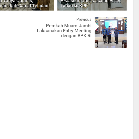
n Yahya Optimis,
H Mashuri Urus Masalah Asset
gin Raih Camat Teladan
Tanah ke KPK
Previous
Pemkab Muaro Jambi
Laksanakan Entry Meeting
dengan BPK RI