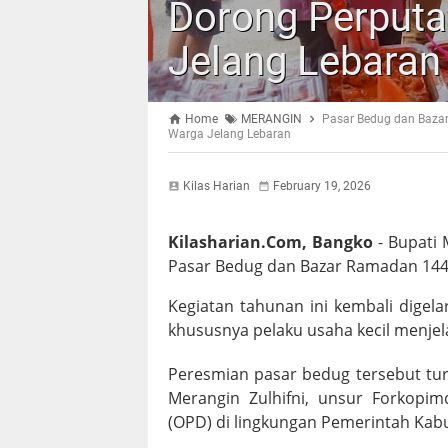
Dorong Perput
Jelang Lebaran
Home
MERANGIN
Pasar Bedug dan Baza
Warga Jelang Lebaran
Kilas Harian
February 19, 2026
Kilasharian.Com, Bangko
- Bupati 
Pasar Bedug dan Bazar Ramadan 1447 
Kegiatan tahunan ini kembali dige
khususnya pelaku usaha kecil menjelan
Peresmian pasar bedug tersebut turu
Merangin Zulhifni, unsur Forkopim
(OPD) di lingkungan Pemerintah Kab