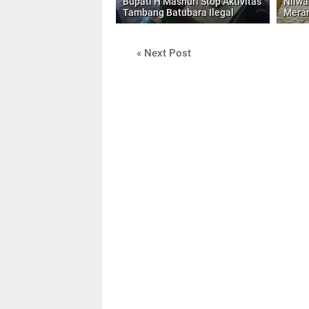
Bupati H Mashuri Stop Aktivitas
Nilwa
Tambang Batubara Ilegal
Meran
« Next Post