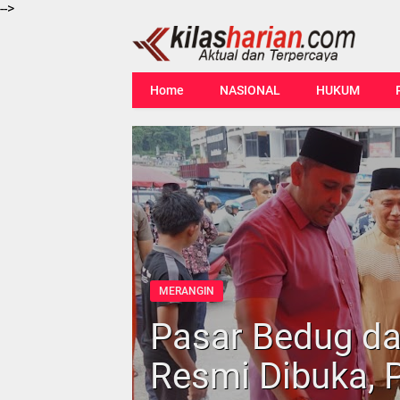
-->
Home
NASIONAL
HUKUM
MERANGIN
Pasar Bedug d
Resmi Dibuka,