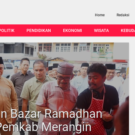
Home
Redaksi
POLITIK
PENDIDIKAN
EKONOMI
WISATA
KEBUD
an Bazar Ramadhan
 Pemkab Merangin