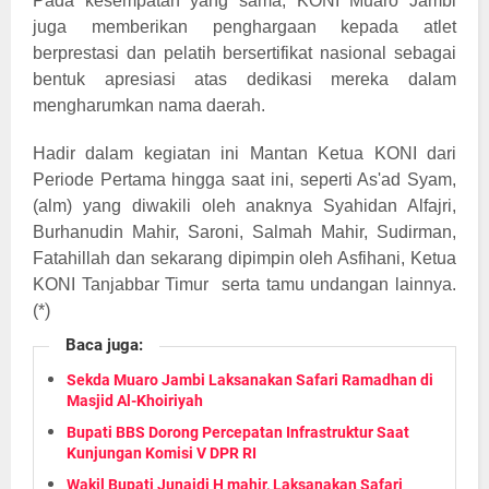
Pada kesempatan yang sama, KONI Muaro Jambi
juga memberikan penghargaan kepada atlet
berprestasi dan pelatih bersertifikat nasional sebagai
bentuk apresiasi atas dedikasi mereka dalam
mengharumkan nama daerah.
Hadir dalam kegiatan ini Mantan Ketua KONI dari
Periode Pertama hingga saat ini, seperti As'ad Syam,
(alm) yang diwakili oleh anaknya Syahidan Alfajri,
Burhanudin Mahir, Saroni, Salmah Mahir, Sudirman,
Fatahillah dan sekarang dipimpin oleh Asfihani, Ketua
KONI Tanjabbar Timur serta tamu undangan lainnya.
)
(*
Baca juga:
Sekda Muaro Jambi Laksanakan Safari Ramadhan di
Masjid Al-Khoiriyah
Bupati BBS Dorong Percepatan Infrastruktur Saat
Kunjungan Komisi V DPR RI
Wakil Bupati Junaidi H mahir, Laksanakan Safari