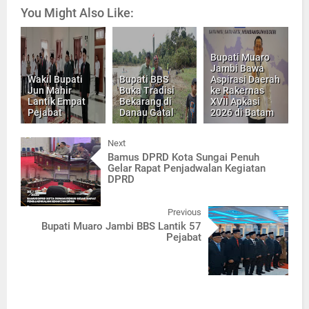
You Might Also Like:
Bupati Muaro
Jambi Bawa
Wakil Bupati
Bupati BBS
Aspirasi Daerah
Jun Mahir
Buka Tradisi
ke Rakernas
Lantik Empat
Bekarang di
XVII Apkasi
Pejabat
Danau Gatal
2026 di Batam
Next
Bamus DPRD Kota Sungai Penuh
Gelar Rapat Penjadwalan Kegiatan
DPRD
Previous
Bupati Muaro Jambi BBS Lantik 57
Pejabat