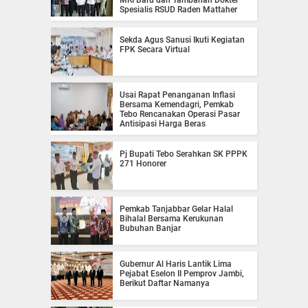
MRI Baru dan Tambahan Dokter
Spesialis RSUD Raden Mattaher
Sekda Agus Sanusi Ikuti Kegiatan
FPK Secara Virtual
Usai Rapat Penanganan Inflasi
Bersama Kemendagri, Pemkab
Tebo Rencanakan Operasi Pasar
Antisipasi Harga Beras
Pj Bupati Tebo Serahkan SK PPPK
271 Honorer
Pemkab Tanjabbar Gelar Halal
Bihalal Bersama Kerukunan
Bubuhan Banjar
Gubernur Al Haris Lantik Lima
Pejabat Eselon II Pemprov Jambi,
Berikut Daftar Namanya