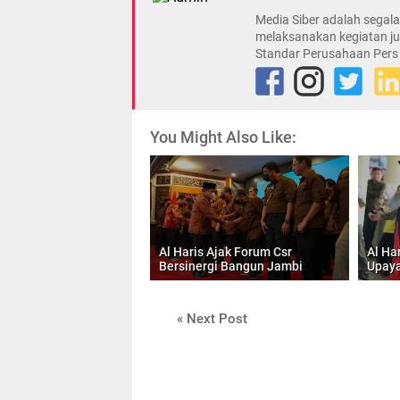
Media Siber adalah sega
melaksanakan kegiatan ju
Standar Perusahaan Pers
You Might Also Like:
Al Haris Ajak Forum Csr
Al Ha
Bersinergi Bangun Jambi
Upaya
« Next Post