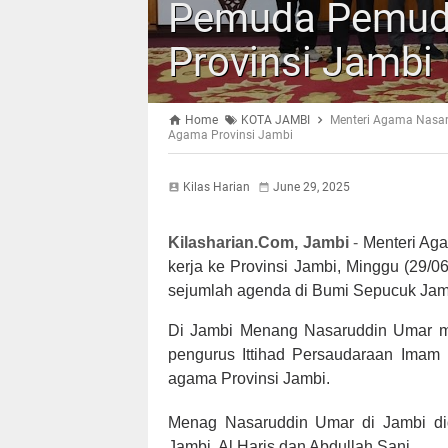
Pemuda Pemudi
Provinsi Jambi
Home
KOTA JAMBI
Menteri Agama Nasar
Agama Provinsi Jambi
Kilas Harian
June 29, 2025
Kilasharian.Com, Jambi
-
Menteri Ag
kerja ke Provinsi Jambi, Minggu (29/0
sejumlah agenda di Bumi Sepucuk Jam
Di Jambi Menang Nasaruddin Umar m
pengurus Ittihad Persaudaraan Imam
agama Provinsi Jambi.
Menag Nasaruddin Umar di Jambi di
Jambi, Al Haris dan Abdullah Sani.