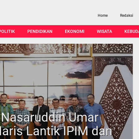
Home
Redaksi
POLITIK
PENDIDIKAN
EKONOMI
WISATA
KEBUD
 Nasaruddin Umar
aris Lantik IPIM dan