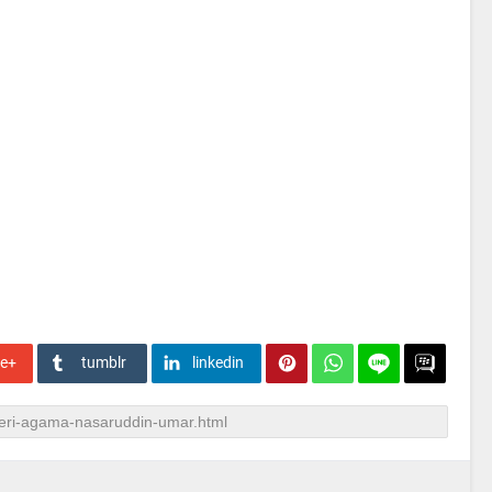
le+
tumblr
linkedin