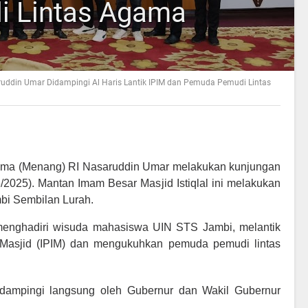
 Lintas Agama
uddin Umar Didampingi Al Haris Lantik IPIM dan Pemuda Pemudi Lintas
ama (Menang) RI Nasaruddin Umar melakukan kunjungan
6/2025). Mantan Imam Besar Masjid Istiqlal ini melakukan
bi Sembilan Lurah.
enghadiri wisuda mahasiswa UIN STS Jambi, melantik
 Masjid (IPIM) dan mengukuhkan pemuda pemudi lintas
dampingi langsung oleh Gubernur dan Wakil Gubernur