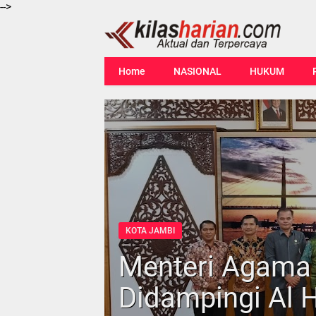
-->
Home
NASIONAL
HUKUM
KOTA JAMBI
Menteri Agama
Didampingi Al H