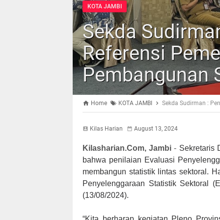
KOTA JAMBI
Sekda Sudirman
Referensi Peme
Pembangunan St
Home
KOTA JAMBI
Sekda Sudirman : Pen
Kilas Harian
August 13, 2024
Kilasharian.Com, Jambi
-
Sekretaris
bahwa penilaian Evaluasi Penyelengga
membangun statistik lintas sektoral. 
Penyelenggaraan Statistik Sektoral 
(13/08/2024).
“Kita berharap kegiatan Pleno Provins