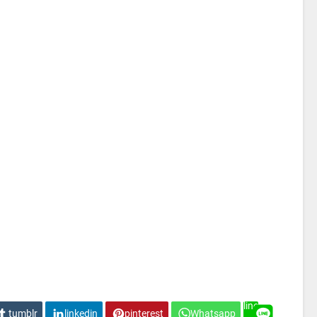
line
tumblr
linkedin
pinterest
Whatsapp