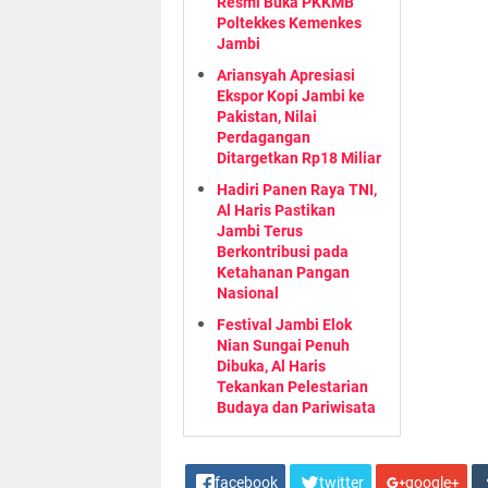
Resmi Buka PKKMB
Poltekkes Kemenkes
Jambi
Ariansyah Apresiasi
Ekspor Kopi Jambi ke
Pakistan, Nilai
Perdagangan
Ditargetkan Rp18 Miliar
Hadiri Panen Raya TNI,
Al Haris Pastikan
Jambi Terus
Berkontribusi pada
Ketahanan Pangan
Nasional
Festival Jambi Elok
Nian Sungai Penuh
Dibuka, Al Haris
Tekankan Pelestarian
Budaya dan Pariwisata
facebook
twitter
google+