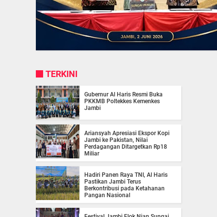
TERKINI
Gubernur Al Haris Resmi Buka
PKKMB Poltekkes Kemenkes
Jambi
Ariansyah Apresiasi Ekspor Kopi
Jambi ke Pakistan, Nilai
Perdagangan Ditargetkan Rp18
Miliar
Hadiri Panen Raya TNI, Al Haris
Pastikan Jambi Terus
Berkontribusi pada Ketahanan
Pangan Nasional
Festival Jambi Elok Nian Sungai