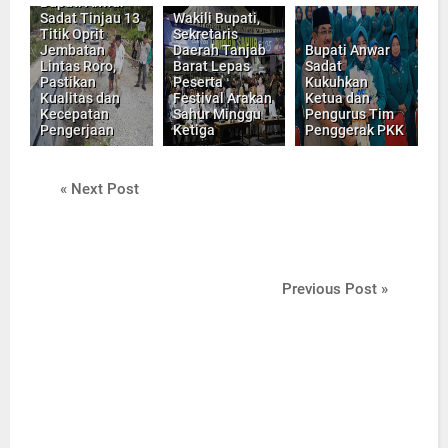
Bupati Anwar
Sadat Tinjau 13
Wakili Bupati,
Titik Oprit
Sekretaris
Jembatan
Daerah Tanjab
Bupati Anwar
Lintas Roro,
Barat Lepas
Sadat
Pastikan
Peserta
Kukuhkan
Kualitas dan
Festival Arakan
Ketua dan
Kecepatan
Sahur Minggu
Pengurus Tim
Pengerjaan
Ketiga
Penggerak PKK
« Next Post
Previous Post »