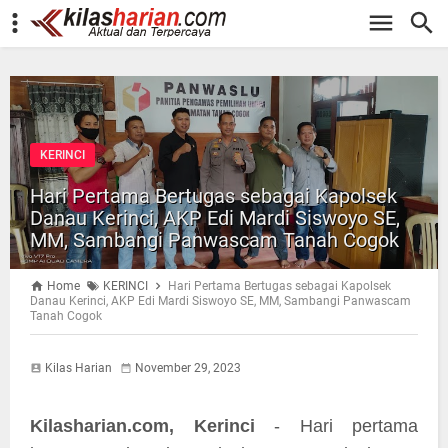
-->
KERINCI
Hari Pertama Bertugas sebagai Kapolsek
Danau Kerinci, AKP Edi Mardi Siswoyo SE,
MM, Sambangi Panwascam Tanah Cogok
Home
KERINCI
Hari Pertama Bertugas sebagai Kapolsek
Danau Kerinci, AKP Edi Mardi Siswoyo SE, MM, Sambangi Panwascam
Tanah Cogok
Kilas Harian
November 29, 2023
Kilasharian.com, Kerinci
- Hari pertama