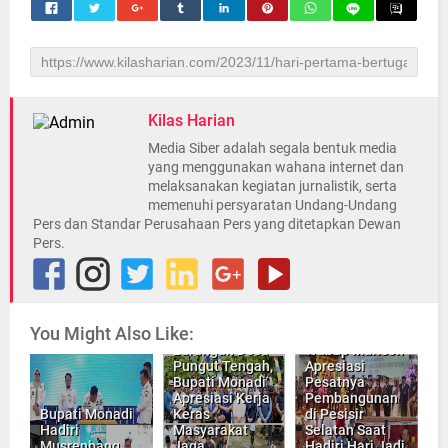
Kilas Harian
Media Siber adalah segala bentuk media
yang menggunakan wahana internet dan
melaksanakan kegiatan jurnalistik, serta
memenuhi persyaratan Undang-Undang
Pers dan Standar Perusahaan Pers yang ditetapkan Dewan
Pers.
Panen Ikan
You Might Also Like:
Semah di Lubuk
Larangan Desa
Wabup Murison
Pungut Tengah,
Apresiasi
Bupati Monadi
Pesatnya
Apresiasi Kerja
Pembangunan
Bupati Monadi
Keras
di Pesisir
Hadiri
Masyarakat
Selatan Saat
Musrenbang
Jaga
Hadiri Hari Jadi