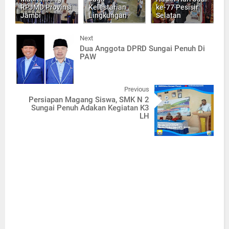
RPJMD Provinsi
Kelestarian
ke-77 Pesisir
Jambi
Lingkungan
Selatan
Next
Dua Anggota DPRD Sungai Penuh Di
PAW
Previous
Persiapan Magang Siswa, SMK N 2
Sungai Penuh Adakan Kegiatan K3
LH